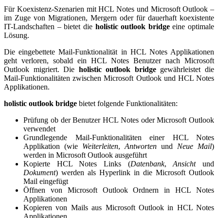
Für Koexistenz-Szenarien mit HCL Notes und Microsoft Outlook –
im Zuge von Migrationen, Mergern oder für dauerhaft koexistente
IT-Landschaften – bietet die
holistic outlook bridge
eine optimale
Lösung.
Die eingebettete Mail-Funktionalität in HCL Notes Applikationen
geht verloren, sobald ein HCL Notes Benutzer nach Microsoft
Outlook migriert. Die
holistic outlook bridge
gewährleistet die
Mail-Funktionalitäten zwischen Microsoft Outlook und HCL Notes
Applikationen.
holistic outlook bridge
bietet folgende Funktionalitäten:
Prüfung ob der Benutzer HCL Notes oder Microsoft Outlook
verwendet
Grundlegende Mail-Funktionalitäten einer HCL Notes
Applikation (wie
Weiterleiten
,
Antworten
und
Neue Mail
)
werden in Microsoft Outlook ausgeführt
Kopierte HCL Notes Links (
Datenbank
,
Ansicht
und
Dokument
) werden als Hyperlink in die Microsoft Outlook
Mail eingefügt
Öffnen von Microsoft Outlook Ordnern in HCL Notes
Applikationen
Kopieren von Mails aus Microsoft Outlook in HCL Notes
Applikationen