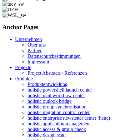
Anchor Pages
Unternehmen
Über uns
Partner
Datenschutzbestimmungen
Impressum
Projekte
Project Abstracts / Referenzen
Produkte
Produktentwicklung
holistic powershell launch center
holistic mail workflow center
holistic outlook bridge
holistic group synchronisation
holistic migration control center
holistic enterprise newsletter center (henc)
holistic application management
holistic access & group check
holistic design scan